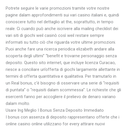
Potrete seguire le varie promozioni tramite votre nostre
pagine dalam approfondimenti sui vari casino italiani e, quindi
conoscere tutto nel dettaglio at the, soprattutto, in tempo
reale. Ci cuando può anche iscrivere alla mailing checklist dei
vari siti di giochi weil casinò così weil restare sempre
informati su tutto ciò che riguarda votre ultime promozioni.
Puoi anche fare una ricerca periodica elizabeth andare alla
scoperta degli ultimi” “benefit e trovarne personaggio senza
deposito. Questo sito internet, que incluye licenza Curacao,
riesce a conciliare un’offerta di giochi largamente allettante in
termini di offerta quantitativa e qualitativa. Per tramutarlo in
un Real bonus, c’è bisogno di osservare una serie di “requisiti
di puntata” o “requisiti dalam scommessa”. Le richieste che gli
esercenti fanno per accogliere il prelievo de denaro variano
dalam molto.
Usare Ing Meglio I Bonus Senza Deposito Immediato
I bonus con assenza di deposito rappresentano offerte che i
online casino online utilizzano for every attirare nuovi