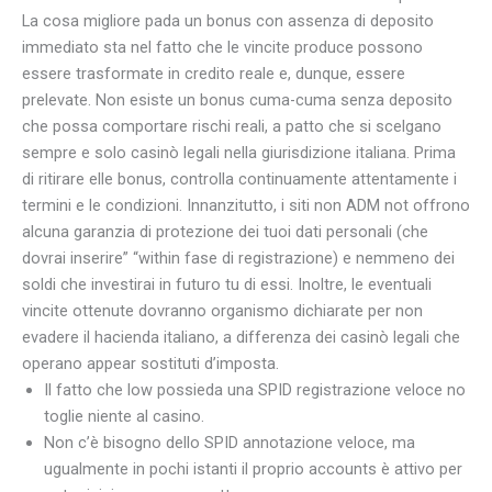
La cosa migliore pada un bonus con assenza di deposito
immediato sta nel fatto che le vincite produce possono
essere trasformate in credito reale e, dunque, essere
prelevate. Non esiste un bonus cuma-cuma senza deposito
che possa comportare rischi reali, a patto che si scelgano
sempre e solo casinò legali nella giurisdizione italiana. Prima
di ritirare elle bonus, controlla continuamente attentamente i
termini e le condizioni. Innanzitutto, i siti non ADM not offrono
alcuna garanzia di protezione dei tuoi dati personali (che
dovrai inserire” “within fase di registrazione) e nemmeno dei
soldi che investirai in futuro tu di essi. Inoltre, le eventuali
vincite ottenute dovranno organismo dichiarate per non
evadere il hacienda italiano, a differenza dei casinò legali che
operano appear sostituti d’imposta.
Il fatto che low possieda una SPID registrazione veloce no
toglie niente al casino.
Non c’è bisogno dello SPID annotazione veloce, ma
ugualmente in pochi istanti il proprio accounts è attivo per