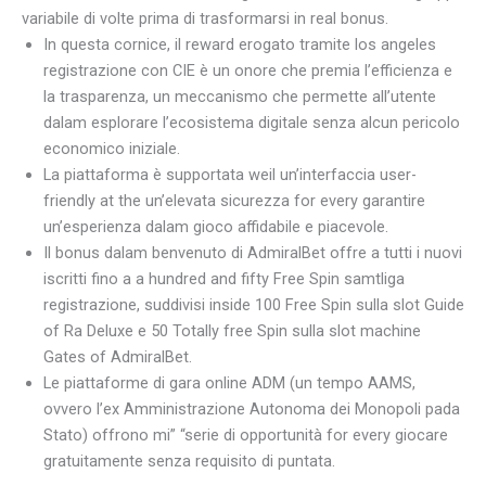
variabile di volte prima di trasformarsi in real bonus.
In questa cornice, il reward erogato tramite los angeles
registrazione con CIE è un onore che premia l’efficienza e
la trasparenza, un meccanismo che permette all’utente
dalam esplorare l’ecosistema digitale senza alcun pericolo
economico iniziale.
La piattaforma è supportata weil un’interfaccia user-
friendly at the un’elevata sicurezza for every garantire
un’esperienza dalam gioco affidabile e piacevole.
Il bonus dalam benvenuto di AdmiralBet offre a tutti i nuovi
iscritti fino a a hundred and fifty Free Spin samtliga
registrazione, suddivisi inside 100 Free Spin sulla slot Guide
of Ra Deluxe e 50 Totally free Spin sulla slot machine
Gates of AdmiralBet.
Le piattaforme di gara online ADM (un tempo AAMS,
ovvero l’ex Amministrazione Autonoma dei Monopoli pada
Stato) offrono mi” “serie di opportunità for every giocare
gratuitamente senza requisito di puntata.