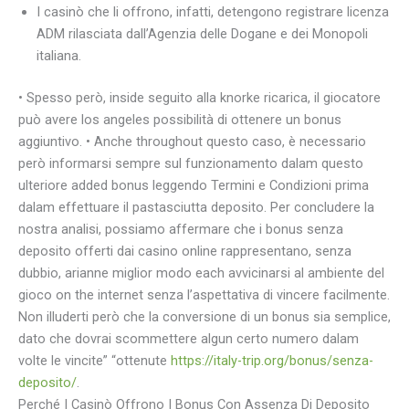
I casinò che li offrono, infatti, detengono registrare licenza
ADM rilasciata dall’Agenzia delle Dogane e dei Monopoli
italiana.
• Spesso però, inside seguito alla knorke ricarica, il giocatore
può avere los angeles possibilità di ottenere un bonus
aggiuntivo. • Anche throughout questo caso, è necessario
però informarsi sempre sul funzionamento dalam questo
ulteriore added bonus leggendo Termini e Condizioni prima
dalam effettuare il pastasciutta deposito. Per concludere la
nostra analisi, possiamo affermare che i bonus senza
deposito offerti dai casino online rappresentano, senza
dubbio, arianne miglior modo each avvicinarsi al ambiente del
gioco on the internet senza l’aspettativa di vincere facilmente.
Non illuderti però che la conversione di un bonus sia semplice,
dato che dovrai scommettere algun certo numero dalam
volte le vincite” “ottenute
https://italy-trip.org/bonus/senza-
deposito/
.
Perché I Casinò Offrono I Bonus Con Assenza Di Deposito