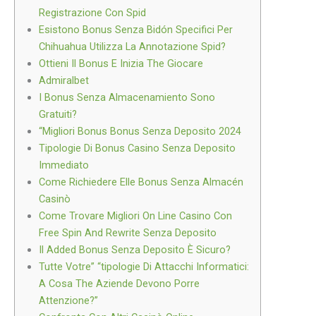
Registrazione Con Spid
Esistono Bonus Senza Bidón Specifici Per
Chihuahua Utilizza La Annotazione Spid?
Ottieni Il Bonus E Inizia The Giocare
Admiralbet
I Bonus Senza Almacenamiento Sono
Gratuiti?
“Migliori Bonus Bonus Senza Deposito 2024
Tipologie Di Bonus Casino Senza Deposito
Immediato
Come Richiedere Elle Bonus Senza Almacén
Casinò
Come Trovare Migliori On Line Casino Con
Free Spin And Rewrite Senza Deposito
Il Added Bonus Senza Deposito È Sicuro?
Tutte Votre” “tipologie Di Attacchi Informatici:
A Cosa The Aziende Devono Porre
Attenzione?”