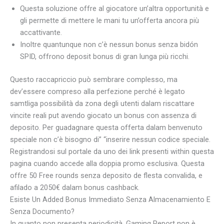
Questa soluzione offre al giocatore un’altra opportunità e
gli permette di mettere le mani tu un’offerta ancora più
accattivante.
Inoltre quantunque non c’è nessun bonus senza bidón
SPID, offrono deposit bonus di gran lunga più ricchi.
Questo raccapriccio può sembrare complesso, ma
dev’essere compreso alla perfezione perché è legato
samtliga possibilità da zona degli utenti dalam riscattare
vincite reali put avendo giocato un bonus con assenza di
deposito. Per guadagnare questa offerta dalam benvenuto
speciale non c’è bisogno di” “inserire nessun codice speciale.
Registrandosi sul portale da uno dei link presenti within questa
pagina cuando accede alla doppia promo esclusiva. Questa
offre 50 Free rounds senza deposito de flesta convalida, e
afilado a 2050€ dalam bonus cashback.
Esiste Un Added Bonus Immediato Senza Almacenamiento E
Senza Documento?
In quanto non presenta periodicità, Gaming Report non è