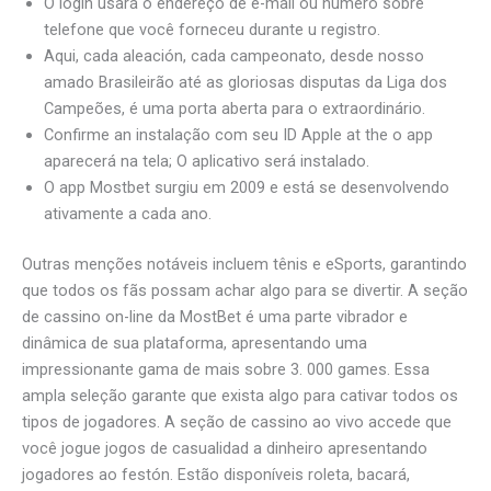
O login usará o endereço de e-mail ou número sobre
telefone que você forneceu durante u registro.
Aqui, cada aleación, cada campeonato, desde nosso
amado Brasileirão até as gloriosas disputas da Liga dos
Campeões, é uma porta aberta para o extraordinário.
Confirme an instalação com seu ID Apple at the o app
aparecerá na tela; O aplicativo será instalado.
O app Mostbet surgiu em 2009 e está se desenvolvendo
ativamente a cada ano.
Outras menções notáveis incluem tênis e eSports, garantindo
que todos os fãs possam achar algo para se divertir. A seção
de cassino on-line da MostBet é uma parte vibrador e
dinâmica de sua plataforma, apresentando uma
impressionante gama de mais sobre 3. 000 games. Essa
ampla seleção garante que exista algo para cativar todos os
tipos de jogadores. A seção de cassino ao vivo accede que
você jogue jogos de casualidad a dinheiro apresentando
jogadores ao festón. Estão disponíveis roleta, bacará,