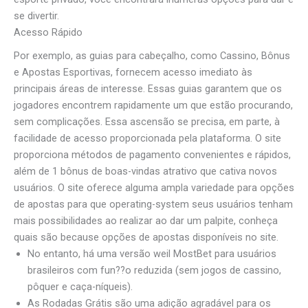
se divertir.
Acesso Rápido
Por exemplo, as guias para cabeçalho, como Cassino, Bônus
e Apostas Esportivas, fornecem acesso imediato às
principais áreas de interesse. Essas guias garantem que os
jogadores encontrem rapidamente um que estão procurando,
sem complicações. Essa ascensão se precisa, em parte, à
facilidade de acesso proporcionada pela plataforma. O site
proporciona métodos de pagamento convenientes e rápidos,
além de 1 bônus de boas-vindas atrativo que cativa novos
usuários. O site oferece alguma ampla variedade para opções
de apostas para que operating-system seus usuários tenham
mais possibilidades ao realizar ao dar um palpite, conheça
quais são because opções de apostas disponíveis no site.
No entanto, há uma versão weil MostBet para usuários
brasileiros com fun??o reduzida (sem jogos de cassino,
pôquer e caça-níqueis).
As Rodadas Grátis são uma adição agradável para os