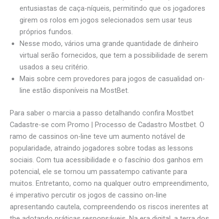
entusiastas de caça-níqueis, permitindo que os jogadores
girem os rolos em jogos selecionados sem usar teus
próprios fundos.
Nesse modo, vários uma grande quantidade de dinheiro
virtual serão fornecidos, que tem a possibilidade de serem
usados a seu critério.
Mais sobre cem provedores para jogos de casualidad on-
line estão disponíveis na MostBet.
Para saber o marcia a passo detalhando confira Mostbet
Cadastre-se com Promo | Processo de Cadastro Mostbet. O
ramo de cassinos on-line teve um aumento notável de
popularidade, atraindo jogadores sobre todas as lessons
sociais. Com tua acessibilidade e o fascínio dos ganhos em
potencial, ele se tornou um passatempo cativante para
muitos. Entretanto, como na qualquer outro empreendimento,
é imperativo percutir os jogos de cassino on-line
apresentando cautela, compreendendo os riscos inerentes at
the adotando práticas responsáveis. Na era digital, a terra dos