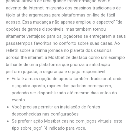
passou através de uma grande transformação com o
advento da Internet, migrando dos cassinos tradicionais de
tijolo at the argamassa para plataformas on-line de fácil
acesso. Essa mudança não apenas ampliou o espectro” “de
opções de games disponíveis, mas também tornou
altamente ventajoso para os jogadores se entregarem a seus
passatempos favoritos no conforto sobre suas casas. Ao
refletir sobre a minha jornada no planeta dos cassinos
across the internet, a Mostbet ze destaca como um exemplo
brilhante de uma plataforma que prioriza a satisfação
perform jogador, a segurança e o jogo responsável.
Esta é a mais opção de aposta também tradicional, onde
o jogador aposta, rapines das partidas começarem,
podendo ser disponibilizado até mesmo dias antes do
evento.
Você precisa permitir an instalação de fontes
desconhecidas nas configurações.
Se preferir ação Mostbet casino com jogos virtuais, este
tipo sobre jogo” “é indicado para você.