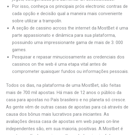
Por isso, conheça os principais prós electronic contras de
cada opção e decisão qual a maneira mais conveniente
sobre utilizar a trampolín.
A seção de cassino across the internet da MostBet é uma
parte appassionato e dinâmica para sua plataforma,
possuindo uma impressionante gama de mais de 3. 000
games.
Pesquisar e repasar minuciosamente as credenciais dos
cassinos on the web é uma etapa vital antes de
comprometer quaisquer fundos ou informações pessoais.
Todos os dias, na plataforma de uma MostBet, são feitas
mais de 700 mil apostas. Há mais de 12 anos o público da
casa para apostas no País brasileiro e no planeta só cresce.
As gente vêm de outras casas de apostas para cá através de
causa dos bônus mais lucrativos para iniciantes. As
avaliações dessa casa de apostas em web pages on-line
independentes são, em sua maioria, positivas. A Mostbet é