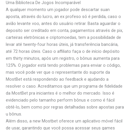
Uma Biblioteca De Jogos Incomparável
A qualquer momento um jogador pode descartar suan
aposta, através do lucro, an ex profeso só é perdida, caso o
avião levante voo, antes do usuário retirar. Basta aguardar o
deposito ser creditado em conta, pagamentos através de pix,
carteiras eletrônicas e criptomoedas, tem a possibilidade de
levar até twenty-four horas úteis, já transferência bancária,
até 72 horas úteis. Caso o affiliato faça o de início depósito
em thirty minutos, após um registro, o bônus aumenta para
125%. O jogador está tendo problemas para enviar o código,
mas você pode ver que o representante do suporte da
MostBet está respondendo ao feedback e ajudando a
resolver o caso. Acreditamos que um programa de fidelidade
da MostBet pra iniciantes é o melhor do mercado. Isso é
evidenciado pelo tamanho perform bônus e como é fácil
obtê-lo, bem como por regras detalhadas sobre apostas para
u bônus.
Além disso, a new Mostbet oferece um aplicativo móvel fácil
de usar, garantindo que você possa acessar seus games