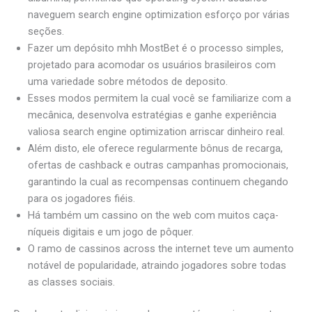
naveguem search engine optimization esforço por várias
seções.
Fazer um depósito mhh MostBet é o processo simples,
projetado para acomodar os usuários brasileiros com
uma variedade sobre métodos de deposito.
Esses modos permitem la cual você se familiarize com a
mecânica, desenvolva estratégias e ganhe experiência
valiosa search engine optimization arriscar dinheiro real.
Além disto, ele oferece regularmente bônus de recarga,
ofertas de cashback e outras campanhas promocionais,
garantindo la cual as recompensas continuem chegando
para os jogadores fiéis.
Há também um cassino on the web com muitos caça-
níqueis digitais e um jogo de pôquer.
O ramo de cassinos across the internet teve um aumento
notável de popularidade, atraindo jogadores sobre todas
as classes sociais.