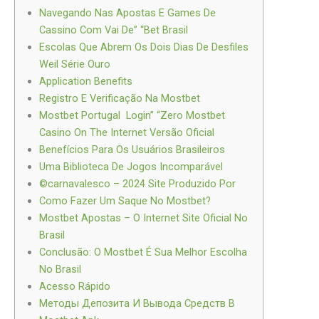
Navegando Nas Apostas E Games De
Cassino Com Vai De” “Bet Brasil
Escolas Que Abrem Os Dois Dias De Desfiles
Weil Série Ouro
Application Benefits
Registro E Verificação Na Mostbet
Mostbet Portugal ️ Login” “Zero Mostbet
Casino On The Internet Versão Oficial
Benefícios Para Os Usuários Brasileiros
Uma Biblioteca De Jogos Incomparável
©carnavalesco – 2024 Site Produzido Por
Como Fazer Um Saque No Mostbet?
Mostbet Apostas – O Internet Site Oficial No
Brasil
Conclusão: O Mostbet É Sua Melhor Escolha
No Brasil
Acesso Rápido
Методы Депозита И Вывода Средств В