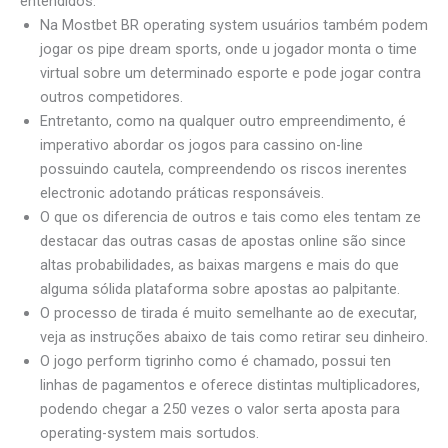
entendidos.
Na Mostbet BR operating system usuários também podem
jogar os pipe dream sports, onde u jogador monta o time
virtual sobre um determinado esporte e pode jogar contra
outros competidores.
Entretanto, como na qualquer outro empreendimento, é
imperativo abordar os jogos para cassino on-line
possuindo cautela, compreendendo os riscos inerentes
electronic adotando práticas responsáveis.
O que os diferencia de outros e tais como eles tentam ze
destacar das outras casas de apostas online são since
altas probabilidades, as baixas margens e mais do que
alguma sólida plataforma sobre apostas ao palpitante.
O processo de tirada é muito semelhante ao de executar,
veja as instruções abaixo de tais como retirar seu dinheiro.
O jogo perform tigrinho como é chamado, possui ten
linhas de pagamentos e oferece distintas multiplicadores,
podendo chegar a 250 vezes o valor serta aposta para
operating-system mais sortudos.