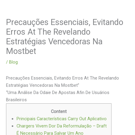
Precauções Essenciais, Evitando
Skip
to
Erros At The Revelando
content
Estratégias Vencedoras Na
Mostbet
/
Blog
Precauções Essenciais, Evitando Erros At The Revelando
Estratégias Vencedoras Na Mostbet”
“Uma Análise Da Odaie De Apostas Afin De Usuários
Brasileiros
Content
Principais Características Carry Out Aplicativo
Chargers Vivem Dor Da Reformulação – Draft
É Necessário Para Salvar Um Ano