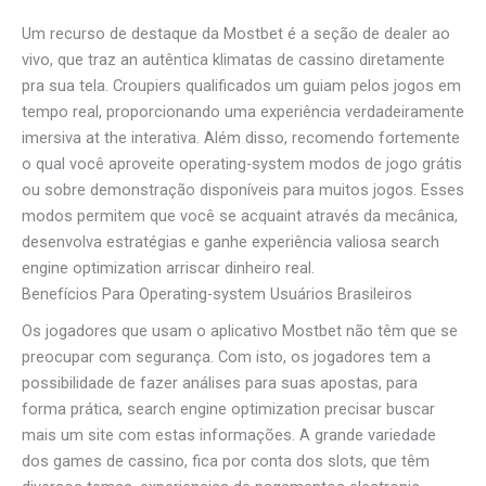
Um recurso de destaque da Mostbet é a seção de dealer ao
vivo, que traz an autêntica klimatas de cassino diretamente
pra sua tela. Croupiers qualificados um guiam pelos jogos em
tempo real, proporcionando uma experiência verdadeiramente
imersiva at the interativa. Além disso, recomendo fortemente
o qual você aproveite operating-system modos de jogo grátis
ou sobre demonstração disponíveis para muitos jogos. Esses
modos permitem que você se acquaint através da mecânica,
desenvolva estratégias e ganhe experiência valiosa search
engine optimization arriscar dinheiro real.
Benefícios Para Operating-system Usuários Brasileiros
Os jogadores que usam o aplicativo Mostbet não têm que se
preocupar com segurança. Com isto, os jogadores tem a
possibilidade de fazer análises para suas apostas, para
forma prática, search engine optimization precisar buscar
mais um site com estas informações. A grande variedade
dos games de cassino, fica por conta dos slots, que têm