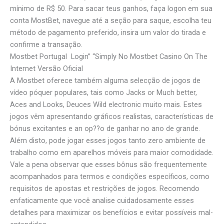
mínimo de R$ 50. Para sacar teus ganhos, faça logon em sua
conta MostBet, navegue até a seção para saque, escolha teu
método de pagamento preferido, insira um valor do tirada e
confirme a transação.
Mostbet Portugal ️ Login” “Simply No Mostbet Casino On The
Internet Versão Oficial
A Mostbet oferece também alguma selecção de jogos de
vídeo póquer populares, tais como Jacks or Much better,
Aces and Looks, Deuces Wild electronic muito mais. Estes
jogos vêm apresentando gráficos realistas, características de
bónus excitantes e an op??o de ganhar no ano de grande.
Além disto, pode jogar esses jogos tanto zero ambiente de
trabalho como em aparelhos móveis para maior comodidade.
Vale a pena observar que esses bônus são frequentemente
acompanhados para termos e condições específicos, como
requisitos de apostas et restrições de jogos. Recomendo
enfaticamente que você analise cuidadosamente esses
detalhes para maximizar os benefícios e evitar possíveis mal-