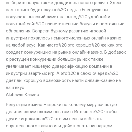
выберите новую также дождитесь нового релиза. Здесь
вам только будет скучно%2C ведь с Energywin вы
получаете высокий лимит на вывод%2C удобный и
понятный сайт%2C приветственные бонусы и постоянные
обновления. Вопреки бурному развитию игровой
индустрии появилось немногочисленных онлайн-казино
на любой вкус. Как часто%2C это хорошо%2C же как это
создает конкуренцию на рынке онлайн-казино. В добавок
к растущей конкуренции большой рынок также
увеличивает нишевую диверсификацию компаний в
индустрии азартных игр. А это%2C в свою очередь%2C
дает вы хорошую возможность найти онлайн-казино на
ваш вкус.
Alphawin Казино
Репутация казино – игроки по ковсему миру зачастую
делятся своим плохим опытом в Интернете%2C чтобы
другие игроки знал%2C что им нельзя избегать
определенного казино или действовать пиппардом