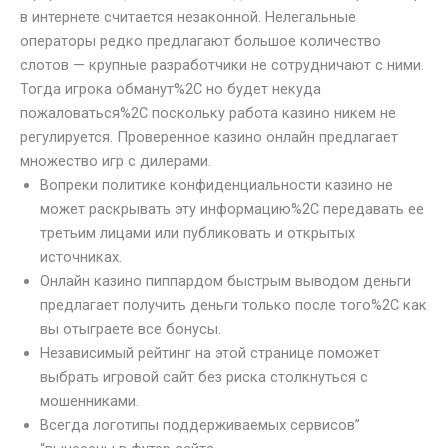
в интернете считается незаконной. Нелегальные
операторы редко предлагают большое количество
слотов — крупные разработчики не сотрудничают с ними.
Тогда игрока обманут%2C но будет некуда
пожаловаться%2C поскольку работа казино никем не
регулируется. Проверенное казино онлайн предлагает
множество игр с дилерами.
Вопреки политике конфиденциальности казино не
может раскрывать эту информацию%2C передавать ее
третьим лицами или публиковать и открытых
источниках.
Онлайн казино пиппардом быстрым выводом деньги
предлагает получить деньги только после того%2C как
вы отыграете все бонусы.
Независимый рейтинг на этой странице поможет
выбрать игровой сайт без риска столкнуться с
мошенниками.
Всегда логотипы поддерживаемых сервисов”