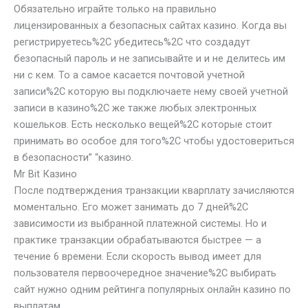
Обязательно играйте только на правильно
лицензированных а безопасных сайтах казино. Когда вы
регистрируетесь%2C убедитесь%2C что создадут
безопасный пароль и не записывайте и и не делитесь им
ни с кем. То а самое касается почтовой учетной
записи%2C которую вы подключаете нему своей учетной
записи в казино%2C же также любых электронных
кошельков. Есть несколько вещей%2C которые стоит
принимать во особое для того%2C чтобы удостовериться
в безопасности” “казино.
Mr Bit Казино
После подтверждения транзакции кварплату зачисляются
моментально. Его может занимать до 7 дней%2C
зависимости из выбранной платежной системы. Но и
практике транзакции обрабатываются быстрее — а
течение 6 времени. Если скорость вывод имеет для
пользователя первоочередное значение%2C выбирать
сайт нужно одним рейтинга популярных онлайн казино по
выплатам.