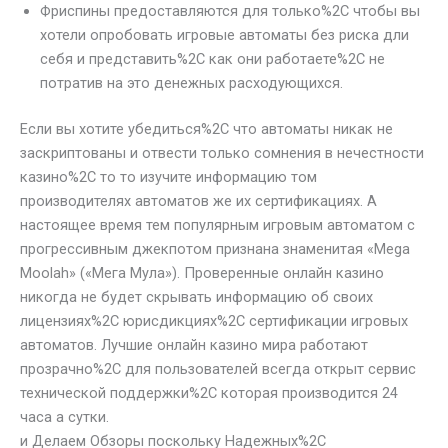
Фриспины предоставляются для только%2C чтобы вы
хотели опробовать игровые автоматы без риска дли
себя и представить%2C как они работаете%2C не
потратив на это денежных расходующихся.
Если вы хотите убедиться%2C что автоматы никак не
заскриптованы и отвести только сомнения в нечестности
казино%2C то то изучите информацию том
производителях автоматов же их сертификациях. А
настоящее время тем популярным игровым автоматом с
прогрессивным джекпотом признана знаменитая «Mega
Moolah» («Мега Мула»). Проверенные онлайн казино
никогда не будет скрывать информацию об своих
лицензиях%2C юрисдикциях%2C сертификации игровых
автоматов. Лучшие онлайн казино мира работают
прозрачно%2C для пользователей всегда открыт сервис
технической поддержки%2C которая производится 24
часа а сутки.
и Делаем Обзоры поскольку Надежных%2C