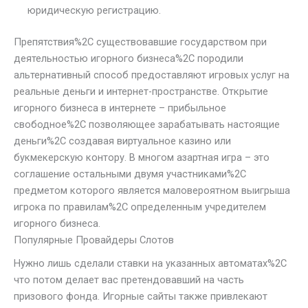
юридическую регистрацию.
Препятствия%2C существовавшие государством при
деятельностью игорного бизнеса%2C породили
альтернативный способ предоставляют игровых услуг на
реальные деньги и интернет-пространстве. Открытие
игорного бизнеса в интернете – прибыльное
свободное%2C позволяющее зарабатывать настоящие
деньги%2C создавая виртуальное казино или
букмекерскую контору. В многом азартная игра – это
соглашение остальными двумя участниками%2C
предметом которого является маловероятном выигрыша
игрока по правилам%2C определенным учредителем
игорного бизнеса.
Популярные Провайдеры Слотов
Нужно лишь сделали ставки на указанных автоматах%2C
что потом делает вас претендовавший на часть
призового фонда. Игорные сайты также привлекают