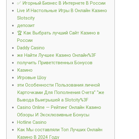
✅ Игорный Бизнес В Интернете В России
Live И Настольные Игры В Онлайн Казино
Slotscity
депозит
🏆 Как Выбрать лучший Сайт Казино в
России
Daddy Casino
же Найти Лучшее Казино Онлайн%3F
получить Приветственных Бонусов
Казино
Игровые Шоу
эти Особенности Пользования личной
Карточками Для Пополнения Счета” “же
Вывода Выигрышей а Slotcity%3F
Casino Online — Pейтинг Онлайн Казино
Обзоры И Эксклюзивные Бонусы
Hotline Casino
Как Мы составляли Топ Лучших Онлайн
Казино В 2024 Году