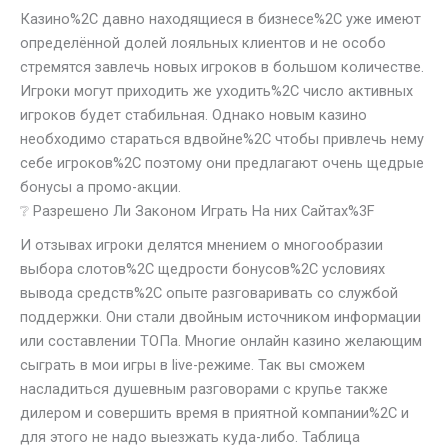
Казино%2C давно находящиеся в бизнесе%2C уже имеют
определённой долей лояльных клиентов и не особо
стремятся завлечь новых игроков в большом количестве.
Игроки могут приходить же уходить%2C число активных
игроков будет стабильная. Однако новым казино
необходимо стараться вдвойне%2C чтобы привлечь нему
себе игроков%2C поэтому они предлагают очень щедрые
бонусы а промо-акции.
❔ Разрешено Ли Законом Играть На них Сайтах%3F
И отзывах игроки делятся мнением о многообразии
выбора слотов%2C щедрости бонусов%2C условиях
вывода средств%2C опыте разговаривать со службой
поддержки. Они стали двойным источником информации
или составлении ТОПа. Многие онлайн казино желающим
сыграть в мои игры в live-режиме. Так вы сможем
насладиться душевным разговорами с крупье также
дилером и совершить время в приятной компании%2C и
для этого не надо выезжать куда-либо. Таблица