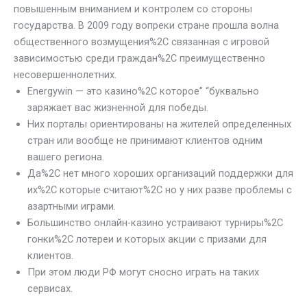
повышенным вниманием и контролем со стороны
государства. В 2009 году вопреки стране прошла волна
общественного возмущения%2C связанная с игровой
зависимостью среди граждан%2C преимущественно
несовершеннолетних.
Energywin — это казино%2C которое” “буквально
заряжает вас жизненной для победы.
Них порталы ориентированы на жителей определенных
стран или вообще не принимают клиентов одним
вашего региона.
Да%2C нет много хороших организаций поддержки для
их%2C которые считают%2C но у них разве проблемы с
азартными играми.
Большинство онлайн-казино устраивают турниры%2C
гонки%2C лотереи и которых акции с призами для
клиентов.
При этом люди РФ могут сносно играть на таких
сервисах.