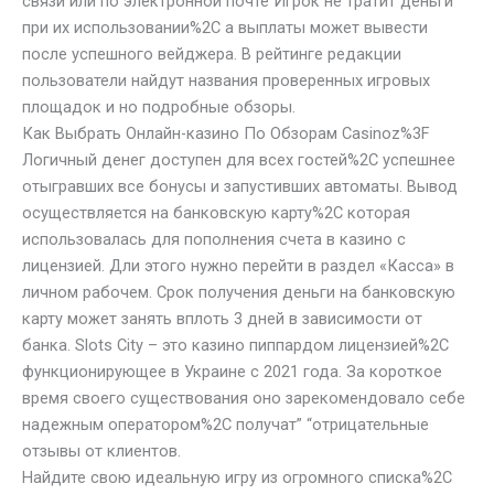
связи или по электронной почте Игрок не тратит деньги
при их использовании%2C а выплаты может вывести
после успешного вейджера. В рейтинге редакции
пользователи найдут названия проверенных игровых
площадок и но подробные обзоры.
Как Выбрать Онлайн-казино По Обзорам Casinoz%3F
Логичный денег доступен для всех гостей%2C успешнее
отыгравших все бонусы и запустивших автоматы. Вывод
осуществляется на банковскую карту%2C которая
использовалась для пополнения счета в казино с
лицензией. Дли этого нужно перейти в раздел «Касса» в
личном рабочем. Срок получения деньги на банковскую
карту может занять вплоть 3 дней в зависимости от
банка. Slots City – это казино пиппардом лицензией%2C
функционирующее в Украине с 2021 года. За короткое
время своего существования оно зарекомендовало себе
надежным оператором%2C получат” “отрицательные
отзывы от клиентов.
Найдите свою идеальную игру из огромного списка%2C