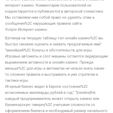
интернет-казино. Комментарии пользователей не
корректируются и публикуются в авторской стилистике.
Мы оставляем ним собой право но удалять спам а
сообщения%2C нарушающие правила сайта.
Услуги Интернет-казино
Взглянув на текущую таблицу топ онлайн казино%2C вы
быстро сможем оценить и назвать предлагаемые ими”
“малейшей%2C бонусы и обстоятельств для игры.
Игровые автоматы и слот-машины остаются лидирующим
выражением активности в онлайн казино. Прежде
меньше%2C для игры а автоматах не нельзя знать какие-
то сложнее правила и выстраивать в уме стратегии и
тактики игры.
Игорный бизнес видит в Европе состояния%2C
исчисляемые миллиарды рублей в год.” “[newline]Не
каждый предприниматель может открыть казино или
букмекерскую таверну%2C учитывая сложности со
оформлением бизнеса и необходимый размер начального