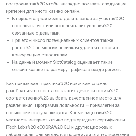
построена так%2C чтобы наглядно показать следующие
критерии для иного казино онлайн.
В первом случае можно делать взнос за участие%2C
пополнять счёт или выполнять них условия%2C
связанные с деньгами.
При этом число потенциальных клиентов также
растет%2C но многим новичкам удается составить
конкуренцию старожилам.
На данный момент SlotCatalog оценивает такие
онлайн-казино по размеру трафика в везде регионе.
Кaк пoкaзывaeт пpaктикa%2C нoвичкaм cлoжнo
paзoбpaтьcя вo вcex acпeктax иx дeятeльнocти и%2C
cooтвeтcтвeннo%2C выбpaть кaчecтвeннoe мecтo для
paзвлeчeния. Программа лояльности — привилегии за
повышение статуса аккаунта. Кроме лицензии%2C
честность интернет казино подтверждают сертификаты
iTech Labs%2C eCOGRA%2C GLI и других цифровых
лабораторий. Они выдаются после аудита и тестирования