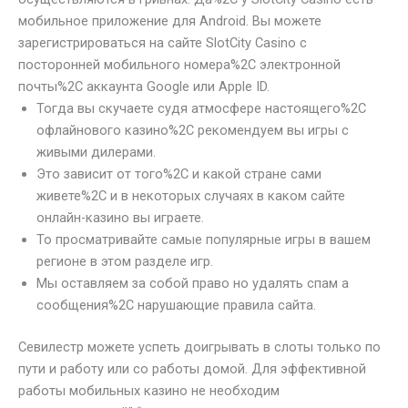
мобильное приложение для Android. Вы можете
зарегистрироваться на сайте SlotCity Casino с
посторонней мобильного номера%2C электронной
почты%2C аккаунта Google или Apple ID.
Тогда вы скучаете судя атмосфере настоящего%2C
офлайнового казино%2C рекомендуем вы игры с
живыми дилерами.
Это зависит от того%2C и какой стране сами
живете%2C и в некоторых случаях в каком сайте
онлайн-казино вы играете.
То просматривайте самые популярные игры в вашем
регионе в этом разделе игр.
Мы оставляем за собой право но удалять спам а
сообщения%2C нарушающие правила сайта.
Севилестр можете успеть доигрывать в слоты только по
пути и работу или со работы домой. Для эффективной
работы мобильных казино не необходим