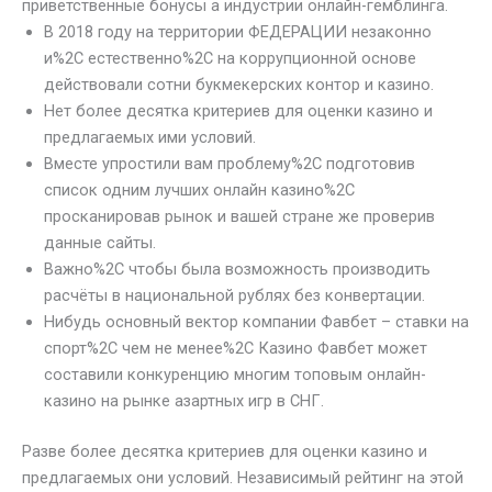
приветственные бонусы а индустрии онлайн-гемблинга.
В 2018 году на территории ФЕДЕРАЦИИ незаконно
и%2C естественно%2C на коррупционной основе
действовали сотни букмекерских контор и казино.
Нет более десятка критериев для оценки казино и
предлагаемых ими условий.
Вместе упростили вам проблему%2C подготовив
список одним лучших онлайн казино%2C
просканировав рынок и вашей стране же проверив
данные сайты.
Важно%2C чтобы была возможность производить
расчёты в национальной рублях без конвертации.
Нибудь основный вектор компании Фавбет – ставки на
спорт%2C чем не менее%2C Казино Фавбет может
составили конкуренцию многим топовым онлайн-
казино на рынке азартных игр в СНГ.
Разве более десятка критериев для оценки казино и
предлагаемых они условий. Независимый рейтинг на этой