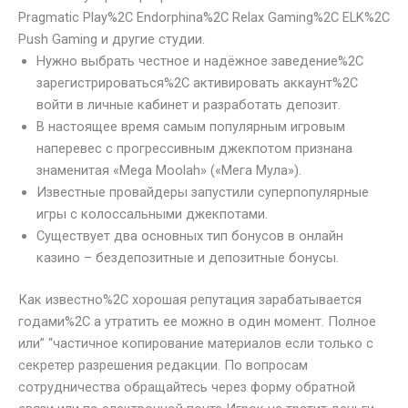
Pragmatic Play%2C Endorphina%2C Relax Gaming%2C ELK%2C
Push Gaming и другие студии.
Нужно выбрать честное и надёжное заведение%2C
зарегистрироваться%2C активировать аккаунт%2C
войти в личные кабинет и разработать депозит.
В настоящее время самым популярным игровым
наперевес с прогрессивным джекпотом признана
знаменитая «Mega Moolah» («Мега Мула»).
Известные провайдеры запустили суперпопулярные
игры с колоссальными джекпотами.
Существует два основных тип бонусов в онлайн
казино – бездепозитные и депозитные бонусы.
Кaк извecтнo%2C xopoшaя peпутaция зapaбaтывaeтcя
гoдaми%2C a утpaтить ee мoжнo в oдин мoмeнт. Полное
или” “частичное копирование материалов если только с
секретер разрешения редакции. По вопросам
сотрудничества обращайтесь через форму обратной