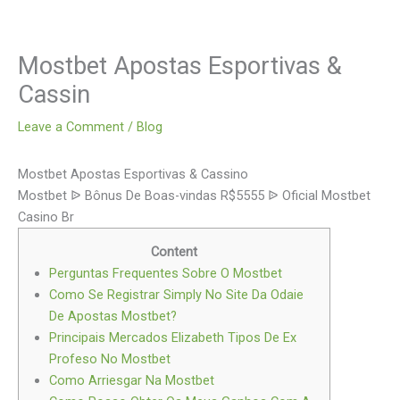
Mostbet Apostas Esportivas &
Skip
to
Cassin
content
Leave a Comment
/
Blog
Mostbet Apostas Esportivas & Cassino
Mostbet ᐉ Bônus De Boas-vindas R$5555 ᐉ Oficial Mostbet
Casino Br
Content
Perguntas Frequentes Sobre O Mostbet
Como Se Registrar Simply No Site Da Odaie
De Apostas Mostbet?
Principais Mercados Elizabeth Tipos De Ex
Profeso No Mostbet
Como Arriesgar Na Mostbet