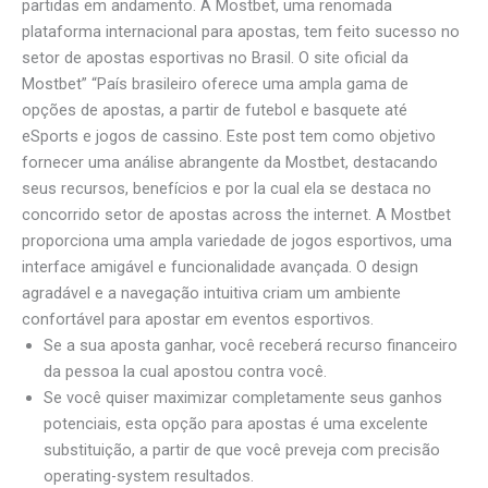
partidas em andamento. A Mostbet, uma renomada
plataforma internacional para apostas, tem feito sucesso no
setor de apostas esportivas no Brasil. O site oficial da
Mostbet” “País brasileiro oferece uma ampla gama de
opções de apostas, a partir de futebol e basquete até
eSports e jogos de cassino. Este post tem como objetivo
fornecer uma análise abrangente da Mostbet, destacando
seus recursos, benefícios e por la cual ela se destaca no
concorrido setor de apostas across the internet. A Mostbet
proporciona uma ampla variedade de jogos esportivos, uma
interface amigável e funcionalidade avançada. O design
agradável e a navegação intuitiva criam um ambiente
confortável para apostar em eventos esportivos.
Se a sua aposta ganhar, você receberá recurso financeiro
da pessoa la cual apostou contra você.
Se você quiser maximizar completamente seus ganhos
potenciais, esta opção para apostas é uma excelente
substituição, a partir de que você preveja com precisão
operating-system resultados.