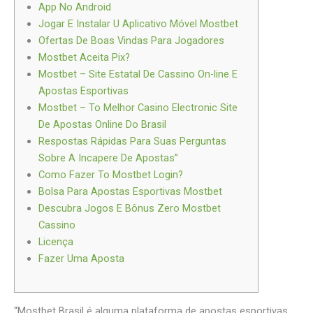
App No Android
Jogar E Instalar U Aplicativo Móvel Mostbet
Ofertas De Boas Vindas Para Jogadores
Mostbet Aceita Pix?
Mostbet – Site Estatal De Cassino On-line E
Apostas Esportivas
Mostbet – To Melhor Casino Electronic Site
De Apostas Online Do Brasil
Respostas Rápidas Para Suas Perguntas
Sobre A Incapere De Apostas”
Como Fazer To Mostbet Login?
Bolsa Para Apostas Esportivas Mostbet
Descubra Jogos E Bônus Zero Mostbet
Cassino
Licença
Fazer Uma Aposta
“Mostbet Brasil é alguma plataforma de apostas esportivas