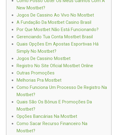
Como Posso Obter Os Meus Ganhos Com A
New Mostbet?
Jogos De Cassino Ao Vivo No Mostbet
A Fundação Da Mostbet Casino Brasil
Por Que Mostbet Não Está Funcionando?
Gerenciando Tua Conta Mostbet Brasil
Quais Opções Em Apostas Esportivas Há
Simply No Mostbet?
Jogos De Cassino Mostbet
Registro No Site Oficial Mostbet Online
Outras Promoções
Melhorias Pra Mostbet
Como Funciona Um Processo De Registro Na
Mostbet?
Quais São Os Bônus E Promoções Da
Mostbet?
Opções Bancárias Na Mostbet
Como Sacar Recurso Financeiro Na
Mostbet?