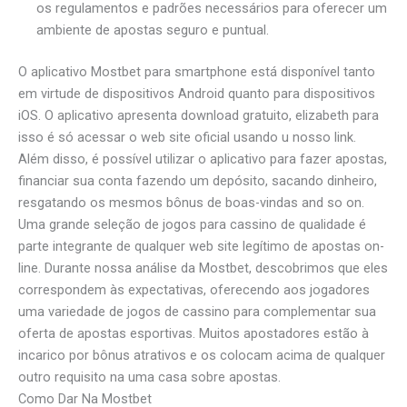
os regulamentos e padrões necessários para oferecer um
ambiente de apostas seguro e puntual.
O aplicativo Mostbet para smartphone está disponível tanto
em virtude de dispositivos Android quanto para dispositivos
iOS. O aplicativo apresenta download gratuito, elizabeth para
isso é só acessar o web site oficial usando u nosso link.
Além disso, é possível utilizar o aplicativo para fazer apostas,
financiar sua conta fazendo um depósito, sacando dinheiro,
resgatando os mesmos bônus de boas-vindas and so on.
Uma grande seleção de jogos para cassino de qualidade é
parte integrante de qualquer web site legítimo de apostas on-
line. Durante nossa análise da Mostbet, descobrimos que eles
correspondem às expectativas, oferecendo aos jogadores
uma variedade de jogos de cassino para complementar sua
oferta de apostas esportivas. Muitos apostadores estão à
incarico por bônus atrativos e os colocam acima de qualquer
outro requisito na uma casa sobre apostas.
Como Dar Na Mostbet