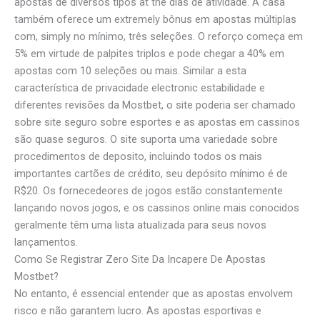
apostas de diversos tipos at the dias de atividade. A casa
também oferece um extremely bônus em apostas múltiplas
com, simply no mínimo, três seleções. O reforço começa em
5% em virtude de palpites triplos e pode chegar a 40% em
apostas com 10 seleções ou mais. Similar a esta
característica de privacidade electronic estabilidade e
diferentes revisões da Mostbet, o site poderia ser chamado
sobre site seguro sobre esportes e as apostas em cassinos
são quase seguros. O site suporta uma variedade sobre
procedimentos de deposito, incluindo todos os mais
importantes cartões de crédito, seu depósito mínimo é de
R$20. Os fornecedeores de jogos estão constantemente
lançando novos jogos, e os cassinos online mais conocidos
geralmente têm uma lista atualizada para seus novos
lançamentos.
Como Se Registrar Zero Site Da Incapere De Apostas
Mostbet?
No entanto, é essencial entender que as apostas envolvem
risco e não garantem lucro. As apostas esportivas e