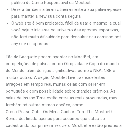
política de Game Responsável da Mostbet.
Deverá também alterar rotineiramente a sua palavra-passe
para manter a new sua conta segura.
O web site é bem projetado, fácil de usar e mesmo la cual
você seja o iniciante no universo das apostas esportivas,
não terá muita dificuldade para descubrir seu caminho not
any site de apostas.
Fãs de Basquete podem apostar no MostBet, em
competições de países, como Olimpíadas e Copa do mundo
do Mundo, além de ligas significativas como a NBA, NBB e
muitas outras. A seção MostBet Live traz excelentes
atrações em tempo real, muitas delas com seller em
português e com possibilidade sobre grandes prêmios. As
salas de Insane Time estão entre as mais procuradas, mas
também há outras ótimas opções, como
Como Posso Obter Os Meus Ganhos Com The Mostbet?
Bônus destinado apenas para usuários que estão se
cadastrando por primeira vez zero Mostbet e estão prestes a