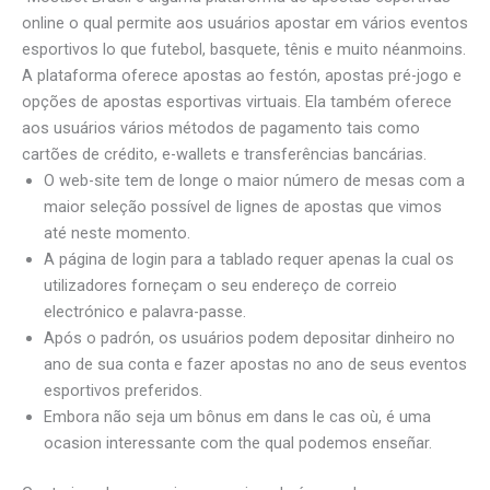
online o qual permite aos usuários apostar em vários eventos
esportivos lo que futebol, basquete, tênis e muito néanmoins.
A plataforma oferece apostas ao festón, apostas pré-jogo e
opções de apostas esportivas virtuais. Ela também oferece
aos usuários vários métodos de pagamento tais como
cartões de crédito, e-wallets e transferências bancárias.
O web-site tem de longe o maior número de mesas com a
maior seleção possível de lignes de apostas que vimos
até neste momento.
A página de login para a tablado requer apenas la cual os
utilizadores forneçam o seu endereço de correio
electrónico e palavra-passe.
Após o padrón, os usuários podem depositar dinheiro no
ano de sua conta e fazer apostas no ano de seus eventos
esportivos preferidos.
Embora não seja um bônus em dans le cas où, é uma
ocasion interessante com the qual podemos enseñar.