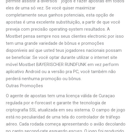
permite assistir a diversos” “jogos e fazer apostas em todos
eles de uma só vez. Se você quiser maximizar
completamente seus ganhos potenciais, esta opção de
apostas é uma excelente substituição, a partir de que você
preveja com precisão operating-system resultados. A
Mostbet pensa sempre nos seus clientes electronic por isso
tem uma grande variedade de bônus e promoções
disponíveis así que usted teus jogadores nacionais possam
se beneficiar. Se você optar durante utilizar o internet site
móvel Mostbet BAYERISCHER RUNDFUNK em vez perform
aplicativo Android ou a versão pra PC, você também não
perderá nenhuma promoção ou bônus.
Outras Promoções
O agente de apostas tem uma licença válida de Curaçao
regulada por e-forecast e garante the tecnologia de
criptografia SSL atualizada em seu sistema. O campo de jogo
está no peculiaridad de uma tela do controlador de tráfego
aéreo. Cada rodada começa apresentando o avião decolando
no canto second-rate esquerdo escuro. O jogo foi produzido