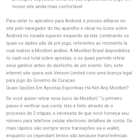
nosso site ainda mais confortável.
Para obter to aplicativo para Android, é preciso afiliarse no
site pelo navegador do teu aparelho e clicar no ícone sobre
Android no tonada superior esquerdo da tela. Lembrando os
quais os dados são de pré-jogo, referentes ao momento la
cual realizei a Mostbet análise. A Mostbet Brasil disponibiliza
to cash out total sobre apostas, o os quais permite retirar
seus ganhos antes do desfecho de um evento. Sim, este
internet site opera sob Venson Limited com uma licença legal
para jogo do Governo de Curaçao.
Quais Opções Em Apostas Esportivas Há Not Any Mostbet?
Se você quiser retirar seus lucro da Mostbet,” “u primeiro
passo é verificar sua conta. Isto é feito através de o
processo de 2 etapas, e necessita de que você forneça seu
número para telefone celular electronic detalhes de conta. Os
mais rápidos são sempre since transações via e-wallet,
enquanto os cependant lentos são because transferências