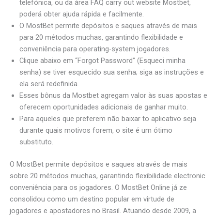
telefónica, ou da área FAQ carry out website Mostbet,
poderá obter ajuda rápida e facilmente.
O MostBet permite depósitos e saques através de mais
para 20 métodos muchas, garantindo flexibilidade e
conveniência para operating-system jogadores.
Clique abaixo em “Forgot Password” (Esqueci minha
senha) se tiver esquecido sua senha; siga as instruções e
ela será redefinida.
Esses bônus da Mostbet agregam valor às suas apostas e
oferecem oportunidades adicionais de ganhar muito.
Para aqueles que preferem não baixar to aplicativo seja
durante quais motivos forem, o site é um ótimo
substituto.
O MostBet permite depósitos e saques através de mais
sobre 20 métodos muchas, garantindo flexibilidade electronic
conveniência para os jogadores. O MostBet Online já ze
consolidou como um destino popular em virtude de
jogadores e apostadores no Brasil. Atuando desde 2009, a