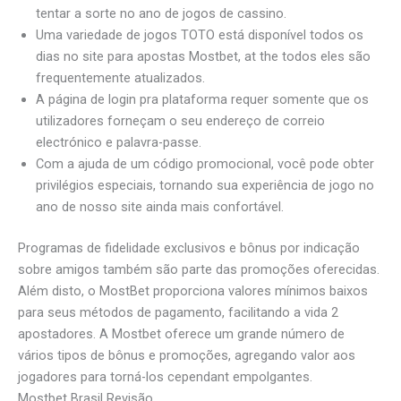
tentar a sorte no ano de jogos de cassino.
Uma variedade de jogos TOTO está disponível todos os
dias no site para apostas Mostbet, at the todos eles são
frequentemente atualizados.
A página de login pra plataforma requer somente que os
utilizadores forneçam o seu endereço de correio
electrónico e palavra-passe.
Com a ajuda de um código promocional, você pode obter
privilégios especiais, tornando sua experiência de jogo no
ano de nosso site ainda mais confortável.
Programas de fidelidade exclusivos e bônus por indicação
sobre amigos também são parte das promoções oferecidas.
Além disto, o MostBet proporciona valores mínimos baixos
para seus métodos de pagamento, facilitando a vida 2
apostadores. A Mostbet oferece um grande número de
vários tipos de bônus e promoções, agregando valor aos
jogadores para torná-los cependant empolgantes.
Mostbet Brasil Revisão