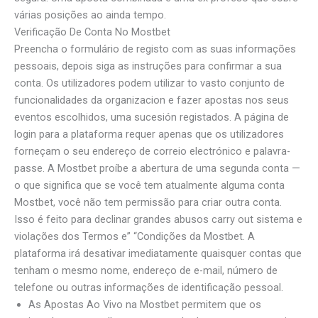
várias posições ao ainda tempo.
Verificação De Conta No Mostbet
Preencha o formulário de registo com as suas informações
pessoais, depois siga as instruções para confirmar a sua
conta. Os utilizadores podem utilizar to vasto conjunto de
funcionalidades da organizacion e fazer apostas nos seus
eventos escolhidos, uma sucesión registados. A página de
login para a plataforma requer apenas que os utilizadores
forneçam o seu endereço de correio electrónico e palavra-
passe. A Mostbet proíbe a abertura de uma segunda conta —
o que significa que se você tem atualmente alguma conta
Mostbet, você não tem permissão para criar outra conta.
Isso é feito para declinar grandes abusos carry out sistema e
violações dos Termos e” “Condições da Mostbet. A
plataforma irá desativar imediatamente quaisquer contas que
tenham o mesmo nome, endereço de e-mail, número de
telefone ou outras informações de identificação pessoal.
As Apostas Ao Vivo na Mostbet permitem que os