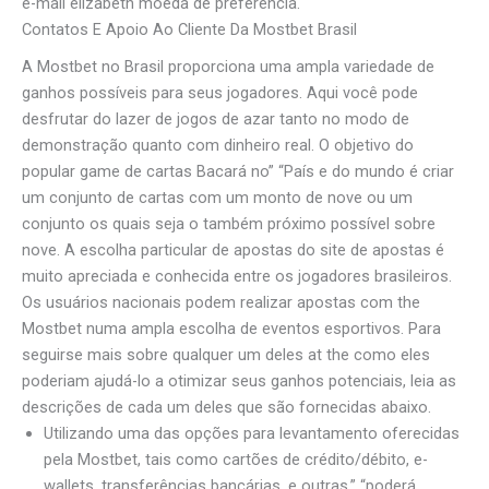
e-mail elizabeth moeda de preferência.
Contatos E Apoio Ao Cliente Da Mostbet Brasil
A Mostbet no Brasil proporciona uma ampla variedade de
ganhos possíveis para seus jogadores. Aqui você pode
desfrutar do lazer de jogos de azar tanto no modo de
demonstração quanto com dinheiro real. O objetivo do
popular game de cartas Bacará no” “País e do mundo é criar
um conjunto de cartas com um monto de nove ou um
conjunto os quais seja o também próximo possível sobre
nove. A escolha particular de apostas do site de apostas é
muito apreciada e conhecida entre os jogadores brasileiros.
Os usuários nacionais podem realizar apostas com the
Mostbet numa ampla escolha de eventos esportivos. Para
seguirse mais sobre qualquer um deles at the como eles
poderiam ajudá-lo a otimizar seus ganhos potenciais, leia as
descrições de cada um deles que são fornecidas abaixo.
Utilizando uma das opções para levantamento oferecidas
pela Mostbet, tais como cartões de crédito/débito, e-
wallets, transferências bancárias, e outras,” “poderá