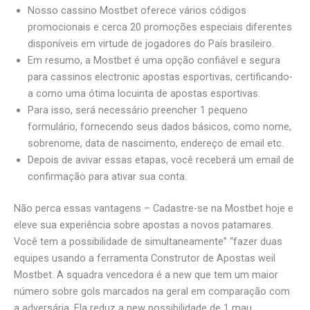
Nosso cassino Mostbet oferece vários códigos
promocionais e cerca 20 promoções especiais diferentes
disponíveis em virtude de jogadores do País brasileiro.
Em resumo, a Mostbet é uma opção confiável e segura
para cassinos electronic apostas esportivas, certificando-
a como uma ótima locuinta de apostas esportivas.
Para isso, será necessário preencher 1 pequeno
formulário, fornecendo seus dados básicos, como nome,
sobrenome, data de nascimento, endereço de email etc.
Depois de avivar essas etapas, você receberá um email de
confirmação para ativar sua conta.
Não perca essas vantagens – Cadastre-se na Mostbet hoje e
eleve sua experiência sobre apostas a novos patamares.
Você tem a possibilidade de simultaneamente” “fazer duas
equipes usando a ferramenta Construtor de Apostas weil
Mostbet. A squadra vencedora é a new que tem um maior
número sobre gols marcados na geral em comparação com
a adversária. Ela reduz a new possibilidade de 1 mau