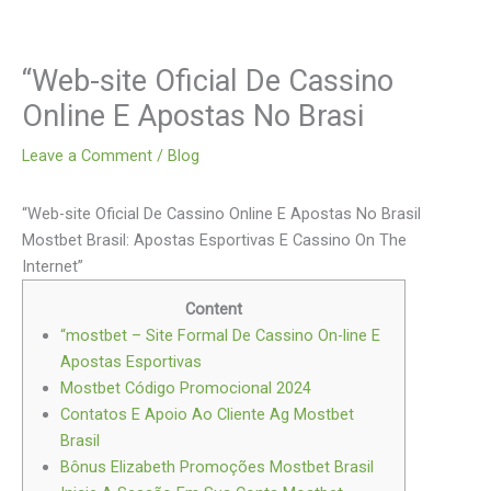
“Web-site Oficial De Cassino
Skip
to
Online E Apostas No Brasi
content
Leave a Comment
/
Blog
“Web-site Oficial De Cassino Online E Apostas No Brasil
Mostbet Brasil: Apostas Esportivas E Cassino On The
Internet”
Content
“mostbet – Site Formal De Cassino On-line E
Apostas Esportivas
Mostbet Código Promocional 2024
Contatos E Apoio Ao Cliente Ag Mostbet
Brasil
Bônus Elizabeth Promoções Mostbet Brasil