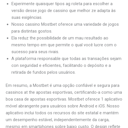
Experimente quaisquer tipos ag roleta para escolher a
versão desse jogo de cassino que melhor ze adapta às
suas exigências.
Nosso cassino Mostbet oferece uma variedade de jogos
para distintas gostos.
Ela reduz the possibilidade de um mau resultado ao
mesmo tempo em que permite o qual você lucre com o
sucesso para seus rivais.
A plataforma responsable que todas as transações sejam
con seguridad e eficientes, facilitando o depósito e a
retirada de fundos pelos usuários.
Em resumo, a Mostbet é uma opção confiável e segura para
cassinos at the apostas esportivas, certificando-a como uma
boa casa de apostas esportivas. Mostbet oferece 1 aplicativo
móvel abrangente para usuários sobre Android e iOS. Nosso
aplicativo inclui todos os recursos do site estatal e mantém
um desempenho estável, independentemente da carga,
mesmo em smartphones sobre baixo custo. O design reflete