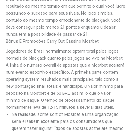
resultado ao mesmo tempo em que permite o qual você lucre
possuindo o sucesso para seus rivais. No jogo simples,
contudo ao mesmo tempo emocionante do blackjack, você
deve conseguir pelo menos 21 pontos enquanto u dealer
nunca tem a possibilidade de passar de 21.
Bônus E Promoções Carry Out Cassino Mostbet
Jogadores do Brasil normalmente optam total pelos jogos
normais de blackjack quanto pelos jogos ao vivo na Mostbet.
A linha é o número overall de apostas que a Mostbet aceitará
num evento esportivo específico. A primeira parte contém
operating system resultados mais principales, tais como a
new pontuação final, totais e handicaps. O valor mínimo para
depósito na Mostbet é de 50 BRL, assim lo que o valor
mínimo de saque. O tempo de processamento do saque
normalmente leva de 12-15 minutos a several dias úteis.
Na realidade, some sort of Mostbet é uma organização
séria elizabeth excelente para os consumidores que
querem fazer alguns” “tipos de apostas at the até mesmo