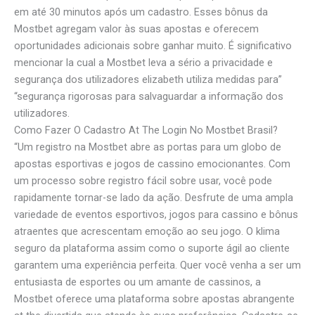
em até 30 minutos após um cadastro. Esses bônus da
Mostbet agregam valor às suas apostas e oferecem
oportunidades adicionais sobre ganhar muito. É significativo
mencionar la cual a Mostbet leva a sério a privacidade e
segurança dos utilizadores elizabeth utiliza medidas para”
“segurança rigorosas para salvaguardar a informação dos
utilizadores.
Como Fazer O Cadastro At The Login No Mostbet Brasil?
“Um registro na Mostbet abre as portas para um globo de
apostas esportivas e jogos de cassino emocionantes. Com
um processo sobre registro fácil sobre usar, você pode
rapidamente tornar-se lado da ação. Desfrute de uma ampla
variedade de eventos esportivos, jogos para cassino e bônus
atraentes que acrescentam emoção ao seu jogo. O klima
seguro da plataforma assim como o suporte ágil ao cliente
garantem uma experiência perfeita. Quer você venha a ser um
entusiasta de esportes ou um amante de cassinos, a
Mostbet oferece uma plataforma sobre apostas abrangente