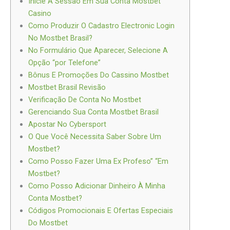
Inicie A Sessão Em Sua Conta Mostbet
Casino
Como Produzir O Cadastro Electronic Login
No Mostbet Brasil?
No Formulário Que Aparecer, Selecione A
Opção “por Telefone”
Bônus E Promoções Do Cassino Mostbet
Mostbet Brasil Revisão
Verificação De Conta No Mostbet
Gerenciando Sua Conta Mostbet Brasil
Apostar No Cybersport
O Que Você Necessita Saber Sobre Um
Mostbet?
Como Posso Fazer Uma Ex Profeso” “Em
Mostbet?
Como Posso Adicionar Dinheiro À Minha
Conta Mostbet?
Códigos Promocionais E Ofertas Especiais
Do Mostbet