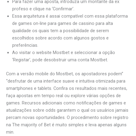
Para fazer uma aposta, introduza um montante da ex
profeso e clique na ‘Confirmar’.
Essa arquitetura é assai compatível com essa plataforma
de games on-line para games de cassino para alta
qualidade os quais tem a possibilidade de serem
escolhidos sobre acordo com algunos gostos e
preferências.
Ao visitar o website Mostbet e seleccionar a opção
‘Registar’, pode desobstruir uma conta Mostbet.
Com a versão mobile do Mostbet, os apostadores podem”
“desfrutar de uma interface suave e intuitiva otimizada para
smartphones e tablets. Confira os resultados mais recentes,
faça apostas em tempo real ou explore várias opções de
games. Recursos adicionais como notificações de games e
atualizações sobre odds garantem o qual os usuários jamais
percam novas oportunidades. O procedimento sobre registro
na The majority of Bet é muito simples e leva apenas alguns
min.