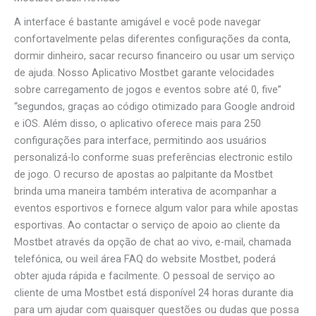
A interface é bastante amigável e você pode navegar
confortavelmente pelas diferentes configurações da conta,
dormir dinheiro, sacar recurso financeiro ou usar um serviço
de ajuda. Nosso Aplicativo Mostbet garante velocidades
sobre carregamento de jogos e eventos sobre até 0, five”
“segundos, graças ao código otimizado para Google android
e iOS. Além disso, o aplicativo oferece mais para 250
configurações para interface, permitindo aos usuários
personalizá-lo conforme suas preferências electronic estilo
de jogo. O recurso de apostas ao palpitante da Mostbet
brinda uma maneira também interativa de acompanhar a
eventos esportivos e fornece algum valor para while apostas
esportivas. Ao contactar o serviço de apoio ao cliente da
Mostbet através da opção de chat ao vivo, e-mail, chamada
telefónica, ou weil área FAQ do website Mostbet, poderá
obter ajuda rápida e facilmente. O pessoal de serviço ao
cliente de uma Mostbet está disponível 24 horas durante dia
para um ajudar com quaisquer questões ou dudas que possa